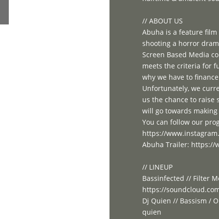
// ABOUT US
Abuha is a feature film
shooting a horror drama
Screen Based Media cou
meets the criteria for 
why we have to finance
Unfortunately, we curre
us the chance to raise 
will go towards making 
You can follow our pro
https://www.instagram
Abuha Trailer: https:
// LINEUP
Bassinfected // Filter 
https://soundcloud.com
Dj Quien // Bassism / 
quien