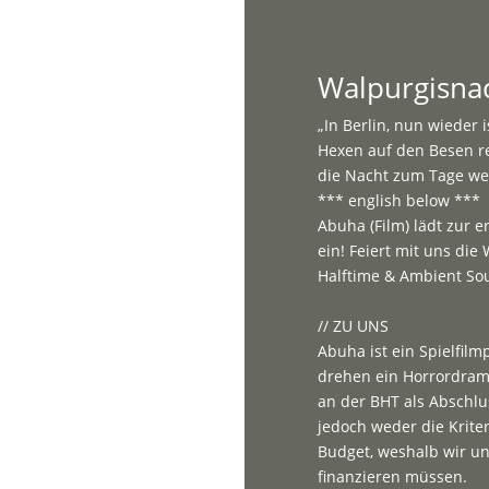
Home
Walpurgisnac
„In Berlin, nun wieder i
Hexen auf den Besen rei
die Nacht zum Tage wer
*** english below ***
Abuha (Film) lädt zur er
ein! Feiert mit uns die
Halftime & Ambient So
// ZU UNS
Abuha ist ein Spielfilmp
drehen ein Horrordram
an der BHT als Abschlus
jedoch weder die Krite
Budget, weshalb wir u
finanzieren müssen.