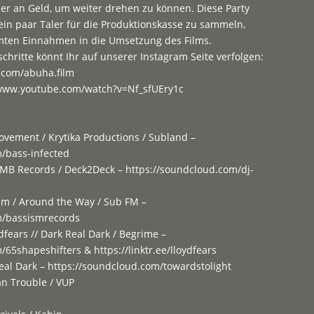
ider an Geld, um weiter drehen zu können. Diese Party
 ein paar Taler für die Produktionskasse zu sammeln,
amten Einnahmen in die Umsetzung des Films.
chritte könnt Ihr auf unserer Instagram Seite verfolgen:
.com/abuha.film
//www.youtube.com/watch?v=Nf_sfUEry1c
Movement / Krytika Productions / Subland –
/bass-infected
OMB Records / Deck2Deck – https://soundcloud.com/dj-
sm / Around the Way / Sub FM –
m/bassismrecords
dfears // Dark Real Dark / Begrime –
65shapeshifters & https://linktr.ee/lloydfears
Real Dark – https://soundcloud.com/towardstolight
an Trouble / VUP