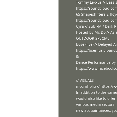
Tommy Lexxus // Bassi
https://soundcloud.co
65 Shapeshifters & lloy
https://soundcloud.com/
Cyra // Sub FM / Dark 
Hosted by Mc Do // Asi
OUTDOOR SPECIAL
böse (live) // Delayed Ar
https://bsemusic.ban
&
Dance Performance by E
https://www.facebook.c
// VISUALS
mcornholio // https:/
In addition to the var
would also like to offe
various media sectors.
new acquaintances, you