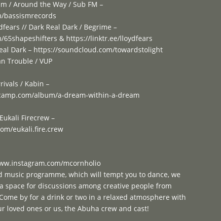
sm / Around the Way / Sub FM –
m/bassismrecords
dfears // Dark Real Dark / Begrime –
65shapeshifters & https://linktr.ee/lloydfears
Real Dark – https://soundcloud.com/towardstolight
an Trouble / VUP
rivals / Kabin –
dcamp.com/album/a-dream-within-a-dream
ukali Firecrew –
om/eukali.fire.crew
/www.instagram.com/mcornholio
ied music programme, which will tempt you to dance, we
r a space for discussions among creative people from
 Come by for a drink or two in a relaxed atmosphere with
r loved ones or us, the Abuha crew and cast!