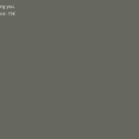
ing you.
ice: 15€