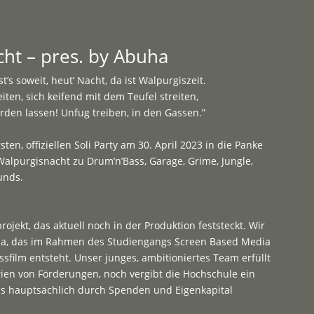
Programme
About
Contact


ht – pres. by Abuha
st’s soweit, heut’ Nacht, da ist Walpurgiszeit.
ten, sich keifend mit dem Teufel streiten,
den lassen! Unfug treiben, in den Gassen.”
sten, offiziellen Soli Party am 30. April 2023 in die Panke
 Walpurgisnacht zu Drum’n’Bass, Garage, Grime, Jungle,
unds.
rojekt, das aktuell noch in der Produktion feststeckt. Wir
a, das im Rahmen des Studiengangs Screen Based Media
sfilm entsteht. Unser junges, ambitioniertes Team erfüllt
rien von Förderungen, noch vergibt die Hochschule ein
ns hauptsächlich durch Spenden und Eigenkapital