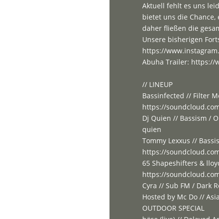
Aktuell fehlt es uns le
bietet uns die Chance,
daher fließen die ges
Unsere bisherigen Forts
https://www.instagram
Abuha Trailer: https:
// LINEUP
Bassinfected // Filter 
https://soundcloud.com
Dj Quien // Bassism / 
quien
Tommy Lexxus // Bassi
https://soundcloud.co
65 Shapeshifters & lloy
https://soundcloud.com/
Cyra // Sub FM / Dark 
Hosted by Mc Do // Asi
OUTDOOR SPECIAL