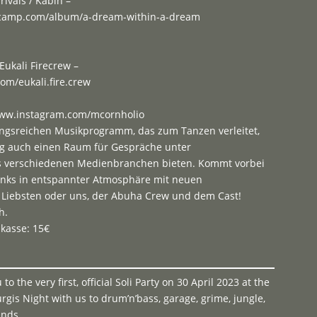
rivals / Kabin –
dcamp.com/album/a-dream-within-a-dream
ukali Firecrew –
om/eukali.fire.crew
/www.instagram.com/mcornholio
gsreichen Musikprogramm, das zum Tanzen verleitet,
ig auch einen Raum für Gespräche unter
s verschiedenen Medienbranchen bieten. Kommt vorbei
rinks in entspannter Atmosphäre mit neuen
 Liebsten oder uns, der Abuha Crew und dem Cast!
h.
dkasse: 15€
to the very first, official Soli Party on 30 April 2023 at the
gis Night with us to drum’n’bass, garage, grime, jungle,
unds.