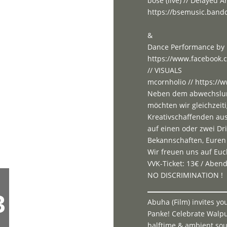
böse (live) // Delayed Ar
https://bsemusic.ban
&
Dance Performance by E
https://www.facebook.c
// VISUALS
mcornholio // https:/
Neben dem abwechslun
möchten wir gleichzeit
Kreativschaffenden au
auf einen oder zwei D
Bekannschaften, Euren
Wir freuen uns auf Euc
VVK-Ticket: 13€ / Aben
NO DISCRIMINATION !
3
Abuha (Film) invites you 
Panke! Celebrate Walpur
halftime & ambient so