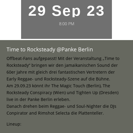
29 Sep 23
8:00 PM
Time to Rocksteady @Panke Berlin
Offbeat-Fans aufgepasst! Mit der Veranstaltung „Time to
Rocksteady“ bringen wir den jamaikanischen Sound der
60er Jahre mit gleich drei fantastischen Vertretern der
Early Reggae- und Rocksteady-Szene auf die Bühne.
Am 29.09.23 könnt ihr The Magic Touch (Berlin), The
Rocksteady Conspiracy (Wien) und Tighten Up (Dresden)
live in der Panke Berlin erleben.
Danach drehen beim Reggae- und Soul-Nighter die DJs
Conpirator and Rimshot Selecta die Plattenteller.
Lineup: