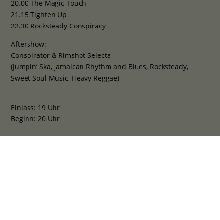
20.00 The Magic Touch
21.15 Tighten Up
22.30 Rocksteady Conspiracy
Aftershow:
Conspirator & Rimshot Selecta
(Jumpin’ Ska, Jamaican Rhythm and Blues, Rocksteady,
Sweet Soul Music, Heavy Reggae)
Einlass: 19 Uhr
Beginn: 20 Uhr