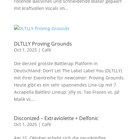
rollende Basslines und schneidende Bläser gepaart
mit kraftvollen Vocals im...
DLTLLY Proving Grounds
Oct 1, 2025
|
Café
Die derzeit grösste Battlerap Platform in
Deutschland: Don’t Let The Label Label You (DLTLLY)
mit ihrer Eventreihe für newcomer: Proving Grounds.
Heute gibt es ein sehr spannendes Line-Up mit 7
Accapella Battles! Lineup: Jilly vs. Tao Frozen vs. Jäl
Malik vs....
Disconized – Extraviolette + Delfonic
Oct 1, 2025
|
Café
Am 15. Oktober erhebt sich die neunköpfige