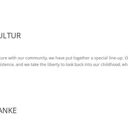
Home
ULTUR
ture with our community, we have put together a special line-up. 
stence, and we take the liberty to look back into our childhood, w
ANKE