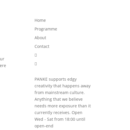
Programme
About
Contact


Home
Programme
About
Contact

Our

here
PANKE supports edgy
creativity that happens away
from mainstream culture.
Anything that we believe
needs more exposure than it
currently receives. Open
Wed - Sat from 18:00 until
open-end