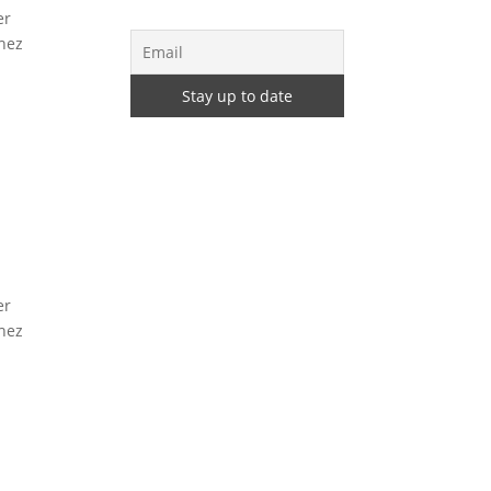
er
chez
er
chez