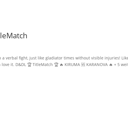
Home
tleMatch
 verbal fight, just like gladiator times without visible injuries! Lik
 love it. D&DL 🏆 TitleMatch 🏆 🔥 KIRUMA 🆚 KARANOVA 🔥 + 5 wei