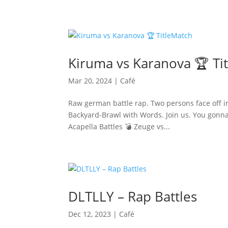
Kiruma vs Karanova 🏆 Ti
Mar 20, 2024
|
Café
Raw german battle rap. Two persons face off in a
Backyard-Brawl with Words. Join us. You gonna
Acapella Battles 💣 Zeuge vs...
DLTLLY – Rap Battles
Dec 12, 2023
|
Café