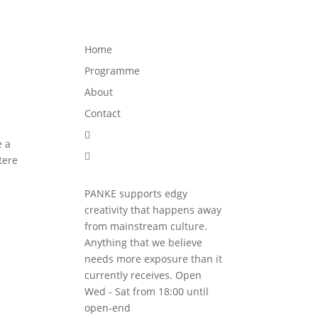
Programme
About
Contact


Home
Programme
About
Contact

e a

tere
PANKE supports edgy
creativity that happens away
from mainstream culture.
Anything that we believe
needs more exposure than it
currently receives. Open
Wed - Sat from 18:00 until
open-end