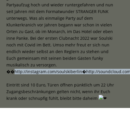
Partyaufzug hoch und wieder runtergefahren und nun
seit Jahren mit dem Formatwunder STRANGER FUNK
unterwegs. Was als einmalige Party auf dem
Klunkerkranich vor Jahren begann war schon in vielen
Orten zu Gast, ob im Monarch, im Das Hotel oder eben
inne Panke. Bei der ersten Clubnacht 2022 war Soulski
noch mit Covid im Bett. Umso mehr freut er sich nun
endlich wieder selbst an den Reglern zu stehen und
Euch gemeinsam mit seinen beiden Gästen funky
musikalisch zu versorgen.
��
http://instagram.com/soulskiberlin�http://soundcloud.com
Eintritt sind 10 Euro, Türen öffnen pünktlich um 22 Uhr
Zugangsbeschränkungen gelten nicht, wenn ihr Euch
krank oder schnupfig fühlt, bleibt bitte daheim