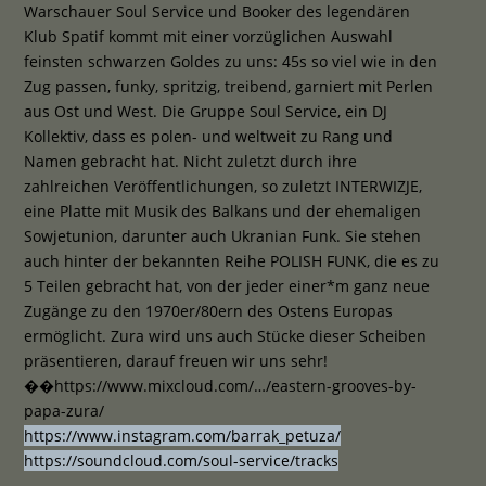
Warschauer Soul Service und Booker des legendären
Klub Spatif kommt mit einer vorzüglichen Auswahl
feinsten schwarzen Goldes zu uns: 45s so viel wie in den
Zug passen, funky, spritzig, treibend, garniert mit Perlen
aus Ost und West. Die Gruppe Soul Service, ein DJ
Kollektiv, dass es polen- und weltweit zu Rang und
Namen gebracht hat. Nicht zuletzt durch ihre
zahlreichen Veröffentlichungen, so zuletzt INTERWIZJE,
eine Platte mit Musik des Balkans und der ehemaligen
Sowjetunion, darunter auch Ukranian Funk. Sie stehen
auch hinter der bekannten Reihe POLISH FUNK, die es zu
5 Teilen gebracht hat, von der jeder einer*m ganz neue
Zugänge zu den 1970er/80ern des Ostens Europas
ermöglicht. Zura wird uns auch Stücke dieser Scheiben
präsentieren, darauf freuen wir uns sehr!
��
https://www.mixcloud.com/…/eastern-grooves-by-
papa-zura/
https://www.instagram.com/barrak_petuza/
https://soundcloud.com/soul-service/tracks