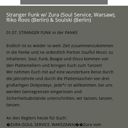
Stranger Funk w/ Zura (Soul Service, Warsaw),
Riko Roos (Berlin) & Soulski (Berlin)
01.07. STRANGER FUNK in der PANKE
Endlich ist es wieder so weit: Zeit zusammenzukommen
in die Panke und ne ordentlich Portion Soulful Music zu
inhalieren. Soul, Funk, Boogie und Disco kommen von
den Plattentellern und bringen Euch zum Tanzen!
Wir nehmen Euch mit auf eine wunderbare Reise durch
die Jahrzehnte und durch die Plattentaschen von drei
großartigen Diskjockeys. Jede*r ist willkommen, bei uns
werden Genregrenzen eingerissen und
Sicherheitsabstände unterschritten, wir tanzen, tanzen,
tanzen.
An den Reglern heute für Euch:
�ZURA (SOUL SERVICE, WARSZAWA)��Zura vom