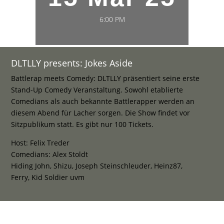
6:00 PM
DLTLLY presents: Jokes Aside
Battlerap meets Comedy: DLTLLY präsentiert seine erste
Stand-Up Comedy Veranstaltung. Sowohl etablierte
Comedians als auch bekannte Battlerapper werden an
diesem Abend für Lacher sorgen. Die Show findet vor
Sitzpublikum statt. Es gibt nur 100 Tickets.
Host: Felix Treder
Comedians: Alex Stoldt
Hiding John, Shizu, Joseph Steinschleuder, Heinz87,
Ferry, Kid Soldier uvm