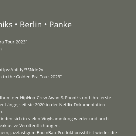
Programme
About
Contact


ks • Berlin • Panke
Era Tour 2023”
n
https://bit.ly/3SNdq2v
 to the Golden Era Tour 2023“
oalbum der HipHop-Crew Awon & Phoniks und ihre erste
ler Länge, seit sie 2020 in der Netflix-Dokumentation
n.
 finden sich in vielen Vinylsammlung wieder und auch
exklusive Veröffentlichungen.
chem, jazzlastigem BoomBap-Produktionsstil ist wieder die