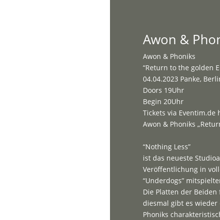
Home
Awon & Phoni
Awon & Phoniks
“Return to the golden 
04.04.2023 Panke, Berli
Doors 19Uhr
Begin 20Uhr
Tickets via Eventim.de 
Awon & Phoniks „Return
“Nothing Less”
ist das neueste Studi
Veröffentlichung in vol
“Underdogs” mitspielte
Die Platten der Beiden
diesmal gibt es wieder 
Phoniks charakteristis