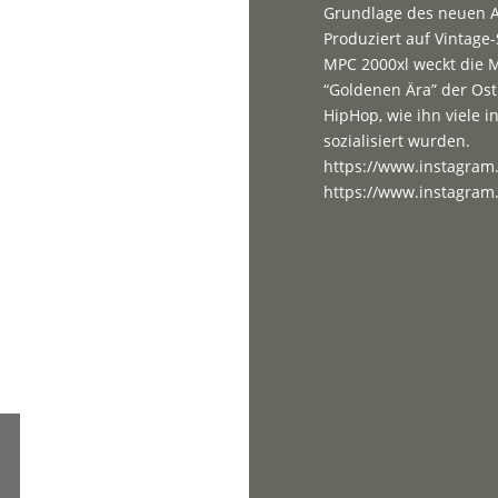
Grundlage des neuen A
Produziert auf Vintag
MPC 2000xl weckt die 
“Goldenen Ära” der Ost
HipHop, wie ihn viele i
sozialisiert wurden.
https://www.instagra
https://www.instagram